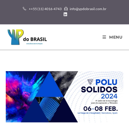
++55 (11) 4016-4743
info@ypdobrasil.com.br
MENU