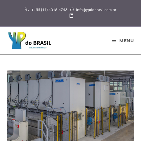
++55 (11) 4016-4743
info@ypdobrasil.com.br
MENU